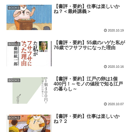
【書評・要約】仕事は楽しいか
BOOKS
ね？＜最終講義＞
2020.10.19
【書評・要約】55歳のハゲた私が
BOOKS
76歳でフサフサになった理由
2020.10.16
【書評・要約】江戸の卵は1個
BOOKS
400円！～モノの値段で知る江戸
の暮らし～
2020.10.07
【書評・要約】仕事は楽しいか
BOOKS
ね？２