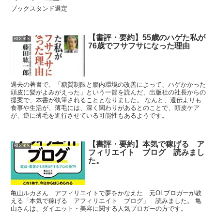
ブックスタンド選定
【書評・要約】55歳のハゲた私が
BOOKS
76歳でフサフサになった理由
過去の著書で、「糖質制限と腸内環境の改善によって、ハゲかかった
頭皮に髪がよみがえった」という一節を読んだ、出版社の社長からの
提案で、本書が執筆されることとなりました。 なんと、遺伝よりも
食事や生活が、薄毛には、深く関わりがあるとのことで、頭皮ケア
が、逆に薄毛を進行させている可能性もあるようです。
【書評・要約】本気で稼げる ア
BOOKS
フィリエイト ブログ 読みまし
た。
亀山ルカさん アフィリエイトで夢をかなえた 元OLブロガーが教
える「本気で稼げる アフィリエイト ブログ」 読みました。 亀
山さんは、ダイエット・美容に関する人気ブロガーの方です。