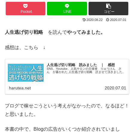
Pocket
LINE
コピー
2020.08.22
2020.07.01
人生逃げ切り戦略
を読んで
やってみました。
感想は、こちら ↓
人生逃げ切り戦略 読みました ｜ 感想
SNS、Youtube、人気サロンの主催者 りゅうけん さ
ん が書かれた 人生逃げ切り戦略 読ませて頂きました。
harutea.net
2020.07.01
ブログで稼せごうという考えがなかったので、なるほど！
と思いました。
本書の中で、Blogの広告がいくつか紹介されていまし