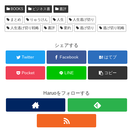
BOOKS
ビジネス書
書評
まとめ
りゅうけん
人生
人生逃げ切り
人生逃げ切り戦略
書評
要約
逃げ切り
逃げ切り戦略
シェアする
Twitter
Facebook
はてブ
Pocket
LINE
コピー
Haruoをフォローする