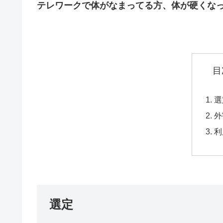
テレワークで体がなまってる方、体が硬くな
目
選
外
利
選定