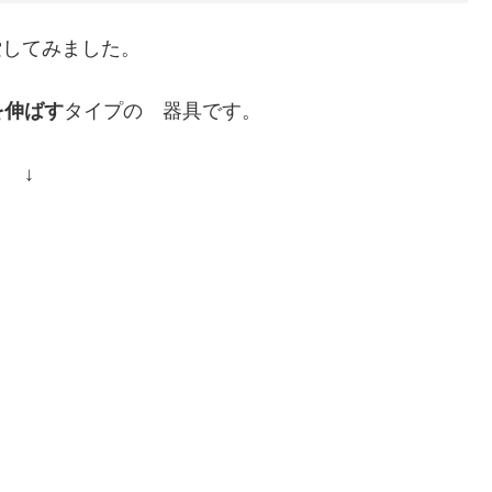
してみました。
を伸ばす
タイプの 器具です。
 ↓